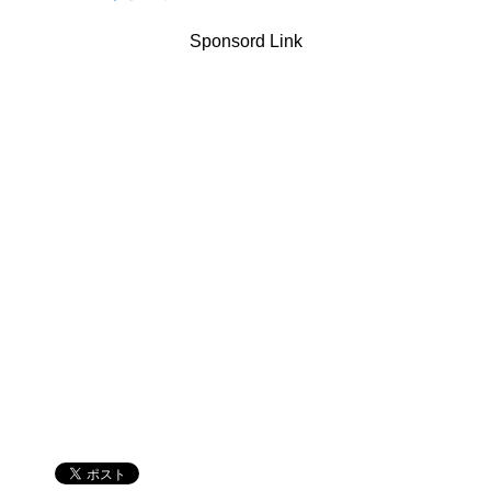
て
o
て
T
o
G
w
k
o
Sponsord Link
i
で
o
t
共
g
t
有
l
e
(
e
r
新
+
で
し
で
共
い
共
有
ウ
有
(
ィ
(
新
ン
新
し
ド
し
い
ウ
い
ウ
で
ウ
ィ
開
ィ
ン
き
ン
ド
ま
ド
ウ
す
ウ
で
)
で
開
開
き
き
ま
ま
す
す
)
)