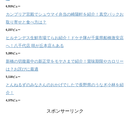
6,919ビュー
カンブリア宮殿でシュウマイ弁当の崎陽軒を紹介！真空パックお
取り寄せと食べ方は？
6,237ビュー
ヒルナンデス生鮮市場てらお紹介！ドケチ隊が千葉県船橋激安店
へ！八千代店 咲が丘本店もある
5,285ビュー
新橋の切腹最中の新正堂をモヤさまで紹介！賞味期限やカロリー
は？お詫びに最適
5,118ビュー
とんねるずのみなさんのおかげでしたで長野県のうなぎ小林を紹
介！
4,375ビュー
スポンサーリンク