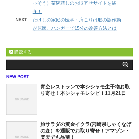
っそう）茶碗蒸しのお取寄せサイトを紹
介！
NEXT
たけしの家庭の医学・肩こりは脳の誤作動
が原因、ハンガーで15分の改善方法とは
購読する
NEW POST
青空レストランで本シシャモ生干物お取
り寄せ！本シシャモレシピ！11月21日
旅サラダの黄金イクラ(宮崎県しゃくなげ
の森）を通販でお取り寄せ！アマゾン・
楽天でも品薄！