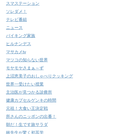
スマステーション
ソレダメ！
テレビ番組
ニュース
バイキング家族
ヒルナンデス
マサカメtv
マツコの知らない世界
モヤモヤさまぁ～ず
上沼恵美子のおしゃべりクッキング
世界一受けたい授業
主治医が見つかる診療所
健康カプセルゲンキの時間
元祖！大食い王決定戦
所さんのニッポンの出番！
朝だ！生です旅サラダ
林先生が驚く初耳学