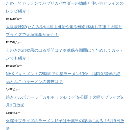
ためしてガッテンでパプリカパウダーの効能と使い方とライスの
レシピ紹介！
50,412ビュー
大阪炭味家(たんみや)は福山雅治や嵐や椎名林檎も常連！火曜サ
プライズで天海祐希が紹介！
12,750ビュー
えのき氷の効果の出る期間は？冷凍保存期間は？ためしてガッテ
ンでも紹介！
10,001ビュー
NHKドキュメント72時間で丸星ラーメン紹介！福岡久留米の絶
品とんこつラーメンの裏技は？
8,432ビュー
焼きカルボナーラ「カルボ 」のレシピを公開！火曜サプライズ6
月9日放送
7,039ビュー
火曜サプライズのラーメン順子は千葉県の秘境にある！6月9日放
送