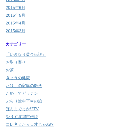
2015年6月
2015年5月
2015年4月
2015年3月
カテゴリー
「いきなり黄金伝説」
お取り寄せ
お茶
きょうの健康
たけしの家庭の医学
ためしてガッテン！
ぶらり途中下車の旅
ほんまでっか!?TV
やりすぎ都市伝説
コレ考えた人天才じゃね!?