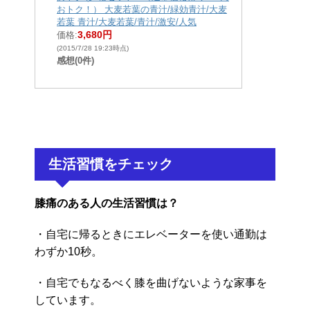
おトク！） 大麦若葉の青汁/緑効青汁/大麦
若葉 青汁/大麦若葉/青汁/激安/人気
3,680円
価格:
(2015/7/28 19:23時点)
感想(0件)
生活習慣をチェック
膝痛のある人の生活習慣は？
・自宅に帰るときにエレベーターを使い通勤は
わずか10秒。
・自宅でもなるべく膝を曲げないような家事を
しています。