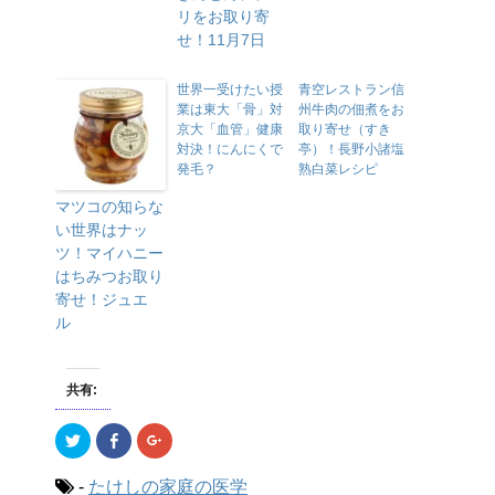
リをお取り寄
せ！11月7日
世界一受けたい授
青空レストラン信
業は東大「骨」対
州牛肉の佃煮をお
京大「血管」健康
取り寄せ（すき
対決！にんにくで
亭）！長野小諸塩
発毛？
熟白菜レシピ
マツコの知らな
い世界はナッ
ツ！マイハニー
はちみつお取り
寄せ！ジュエ
ル
共有:
ク
F
ク
リ
a
リ
ッ
c
ッ
ク
e
ク
-
たけしの家庭の医学
し
b
し