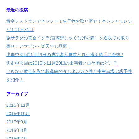
最近の投稿
青空レストランで本シシャモ生干物お取り寄せ！本シシャモレシ
ピ！11月21日
旅サラダの黄金イクラ(宮崎県しゃくなげの森）を通販でお取り
寄せ！アマゾン・楽天でも品薄！
逃走中次回11月29日の成功者と自首とロケ地を勝手に予想!!
逃走中次回は2015秋11月29日の出演者とロケ地はどこ？
いきなり黄金伝説で板鼻館のタルタルカツ丼と中村農場の親子丼
を紹介！
アーカイブ
2015年11月
2015年10月
2015年9月
2015年8月
2015年7月