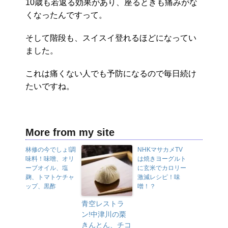
10歳も若返る効果があり、座るときも痛みがな
くなったんですって。
そして階段も、スイスイ登れるほどになってい
ました。
これは痛くない人でも予防になるので毎日続け
たいですね。
More from my site
林修の今でしょ!調
NHKマサカメTV
味料！味噌、オリ
は焼きヨーグルト
ーブオイル、塩
に玄米でカロリー
麹、トマトケチャ
激減レシピ！味
ップ、黒酢
噌！？
青空レストラ
ン!中津川の栗
きんとん、チコ