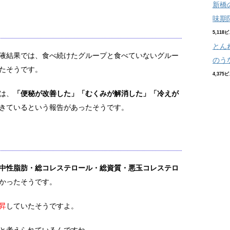
新橋
味期
5,118
とん
液結果では、食べ続けたグループと食べていないグルー
のう
たそうです。
4,375
は、
「便秘が改善した」「むくみが解消した」「冷えが
きているという報告があったそうです。
中性脂肪・総コレステロール・総資質・悪玉コレステロ
かったそうです。
昇
していたそうですよ。