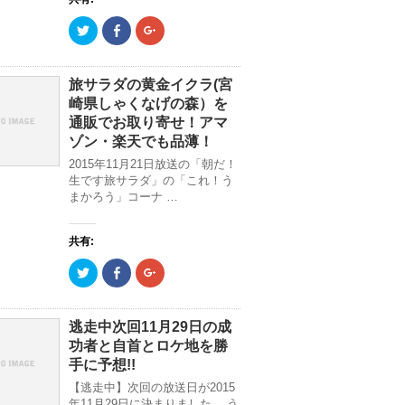
ク
F
ク
リ
a
リ
ッ
c
ッ
ク
e
ク
し
b
し
て
o
て
旅サラダの黄金イクラ(宮
T
o
G
崎県しゃくなげの森）を
w
k
o
i
で
o
通販でお取り寄せ！アマ
t
共
g
t
有
l
ゾン・楽天でも品薄！
e
(
e
r
新
+
2015年11月21日放送の「朝だ！
で
し
で
生です旅サラダ」の「これ！う
共
い
共
有
ウ
有
まかろう」コーナ …
(
ィ
(
新
ン
新
し
ド
し
い
ウ
い
共有:
ウ
で
ウ
ィ
開
ィ
ン
き
ン
ク
F
ク
ド
ま
ド
リ
a
リ
ウ
す
ウ
ッ
c
ッ
で
)
で
ク
e
ク
開
開
し
b
し
き
き
て
o
て
逃走中次回11月29日の成
ま
ま
T
o
G
す
す
功者と自首とロケ地を勝
w
k
o
)
)
i
で
o
手に予想!!
t
共
g
t
有
l
【逃走中】次回の放送日が2015
e
(
e
r
新
+
年11月29日に決まりました。 う