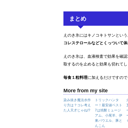
まとめ
えのき氷にはキノコキトサンという
コレステロールなどとくっついて体
えのき氷は、血液検査で効果を確認
取するのを止めると効果も切れてし
毎食１粒料理
に加えるだけですので
More from my site
染み抜き魔法水作
トリックハンタ
り方は？コレ考え
ー！最安値ベスト
た人天才じゃね!?
7は焼酎ミュージ
アム、小尾羊、伊
東パウエル、豚と
んこん