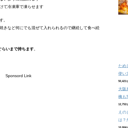
けて冷凍庫で凍らせます
す。
焼きなど何にでも混ぜて入れられるので継続して食べ続
ぐらいまで持ちます
。
ため
使い
Sponsord Link
50,42
大阪
檎も
12,75
えの
は？
10,00