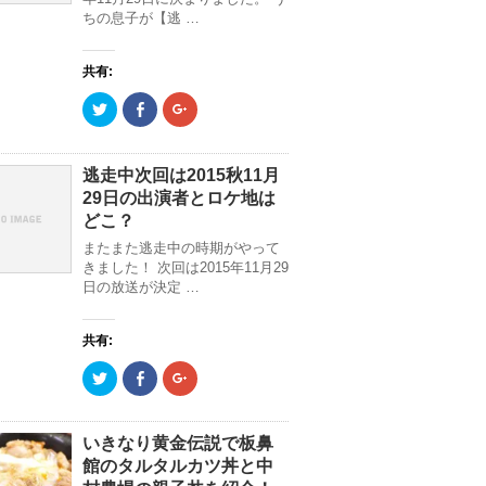
で
し
で
ちの息子が【逃 …
共
い
共
有
ウ
有
(
ィ
(
新
ン
新
共有:
し
ド
し
い
ウ
い
ウ
で
ウ
ク
F
ク
ィ
開
ィ
リ
a
リ
ン
き
ン
ッ
c
ッ
ド
ま
ド
ク
e
ク
ウ
す
ウ
し
b
し
で
)
で
て
o
て
逃走中次回は2015秋11月
開
開
T
o
G
き
き
29日の出演者とロケ地は
w
k
o
ま
ま
i
で
o
す
す
どこ？
t
共
g
)
)
t
有
l
またまた逃走中の時期がやって
e
(
e
r
新
+
きました！ 次回は2015年11月29
で
し
で
日の放送が決定 …
共
い
共
有
ウ
有
(
ィ
(
新
ン
新
共有:
し
ド
し
い
ウ
い
ウ
で
ウ
ク
F
ク
ィ
開
ィ
リ
a
リ
ン
き
ン
ッ
c
ッ
ド
ま
ド
ク
e
ク
ウ
す
ウ
し
b
し
で
)
で
て
o
て
いきなり黄金伝説で板鼻
開
開
T
o
G
き
き
館のタルタルカツ丼と中
w
k
o
ま
ま
i
で
o
す
す