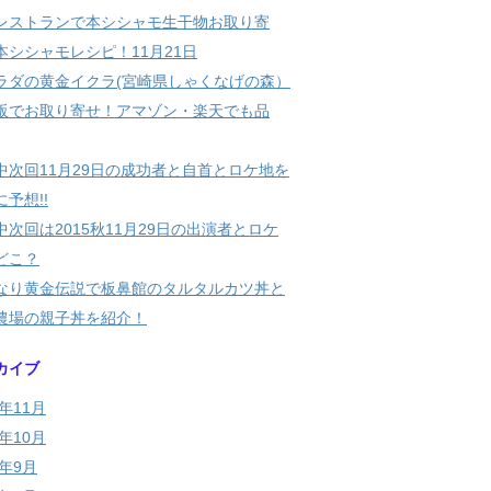
レストランで本シシャモ生干物お取り寄
本シシャモレシピ！11月21日
ラダの黄金イクラ(宮崎県しゃくなげの森）
販でお取り寄せ！アマゾン・楽天でも品
中次回11月29日の成功者と自首とロケ地を
予想!!
中次回は2015秋11月29日の出演者とロケ
どこ？
なり黄金伝説で板鼻館のタルタルカツ丼と
農場の親子丼を紹介！
カイブ
5年11月
5年10月
5年9月