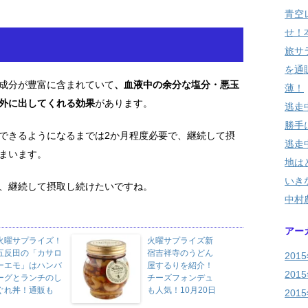
青空
せ！
旅サ
を通
成分が豊富に含まれていて
、血液中の余分な塩分・悪玉
薄！
外に出してくれる効果
があります。
逃走
勝手に
できるようになるまでは2か月程度必要で、継続して摂
逃走
まいます。
地は
いき
、継続して摂取し続けたいですね。
中村
アー
火曜サプライズ！
火曜サプライズ新
五反田の「カサロ
宿吉祥寺のうどん
201
ーエモ」はハンバ
屋するりを紹介！
201
ーグとランチのし
チーズフォンデュ
ぐれ丼！通販も
も人気！10月20日
201