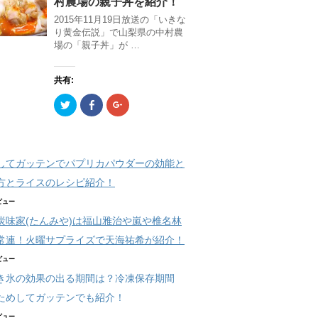
村農場の親子丼を紹介！
t
共
g
)
)
t
有
l
2015年11月19日放送の「いきな
e
(
e
r
新
+
り黄金伝説」で山梨県の中村農
で
し
で
場の「親子丼」が …
共
い
共
有
ウ
有
(
ィ
(
新
ン
新
共有:
し
ド
し
い
ウ
い
ウ
で
ウ
ク
F
ク
ィ
開
ィ
リ
a
リ
ン
き
ン
ッ
c
ッ
ド
ま
ド
ク
e
ク
ウ
す
ウ
し
b
し
で
)
で
て
o
て
開
開
T
o
G
き
き
してガッテンでパプリカパウダーの効能と
w
k
o
ま
ま
i
で
o
す
す
t
共
g
方とライスのレシピ紹介！
)
)
t
有
l
e
(
e
1ビュー
r
新
+
で
し
で
炭味家(たんみや)は福山雅治や嵐や椎名林
共
い
共
有
ウ
有
常連！火曜サプライズで天海祐希が紹介！
(
ィ
(
新
ン
新
し
ド
し
2ビュー
い
ウ
い
ウ
で
ウ
き氷の効果の出る期間は？冷凍保存期間
ィ
開
ィ
ン
き
ン
ためしてガッテンでも紹介！
ド
ま
ド
ウ
す
ウ
で
)
で
4ビュー