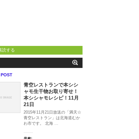
購読する
 POST
青空レストランで本シシ
ャモ生干物お取り寄せ！
本シシャモレシピ！11月
21日
2015年11月21日放送の「満天☆
青空レストラン」は北海道むか
わ市です。 北海 …
共有: