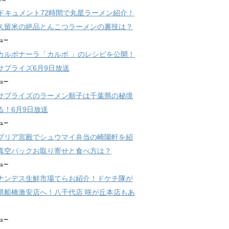
開
開
き
き
Kドキュメント72時間で丸星ラーメン紹介！
ま
ま
す
す
久留米の絶品とんこつラーメンの裏技は？
)
)
ビュー
カルボナーラ「カルボ 」のレシピを公開！
サプライズ6月9日放送
ビュー
サプライズのラーメン順子は千葉県の秘境
る！6月9日放送
ビュー
ブリア宮殿でシュウマイ弁当の崎陽軒を紹
真空パックお取り寄せと食べ方は？
ビュー
ナンデス生鮮市場てらお紹介！ドケチ隊が
県船橋激安店へ！八千代店 咲が丘本店もあ
ビュー