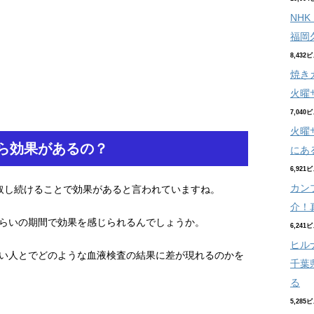
NH
福岡
8,432
焼き
火曜
7,040
火曜
ら効果があるの？
にあ
6,921
カン
取し続けることで効果があると言われていますね。
介！
らいの期間で効果を感じられるんでしょうか。
6,241
ヒル
い人とでどのような血液検査の結果に差が現れるのかを
千葉
る
5,285