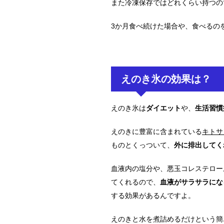
また冷凍保存ではどれくらい持つの
3か月食べ続けた場合や、食べるの
えのき氷の効果は？
えのき氷は
ダイエット
や、
生活習慣
えのきに豊富に含まれている
キトサ
ものとくっついて、
外に排出してく
血液内の塩分や、悪玉コレステロー
てくれるので、
血液がサラサラにな
する効果があるんですよ。
えのきと水を煮詰めるだけという簡