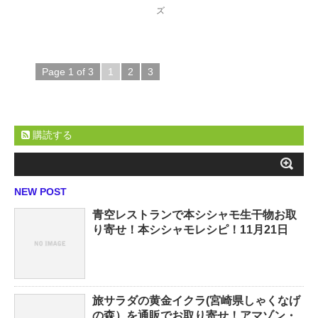
ズ
Page 1 of 3
1
2
3
購読する
NEW POST
青空レストランで本シシャモ生干物お取
り寄せ！本シシャモレシピ！11月21日
旅サラダの黄金イクラ(宮崎県しゃくなげ
の森）を通販でお取り寄せ！アマゾン・