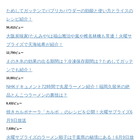
ためしてガッテンでパプリカパウダーの効能と使い方とライスの
レシピ紹介！
50,412ビュー
大阪炭味家(たんみや)は福山雅治や嵐や椎名林檎も常連！火曜サ
プライズで天海祐希が紹介！
12,750ビュー
えのき氷の効果の出る期間は？冷凍保存期間は？ためしてガッテ
ンでも紹介！
10,001ビュー
NHKドキュメント72時間で丸星ラーメン紹介！福岡久留米の絶
品とんこつラーメンの裏技は？
8,432ビュー
焼きカルボナーラ「カルボ 」のレシピを公開！火曜サプライズ6
月9日放送
7,039ビュー
火曜サプライズのラーメン順子は千葉県の秘境にある！6月9日放