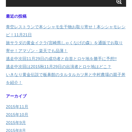
最近の投稿
青空レストランで本シシャモ生干物お取り寄せ！本シシャモレシ
ピ！11月21日
旅サラダの黄金イクラ(宮崎県しゃくなげの森）を通販でお取り
寄せ！アマゾン・楽天でも品薄！
逃走中次回11月29日の成功者と自首とロケ地を勝手に予想!!
逃走中次回は2015秋11月29日の出演者とロケ地はどこ？
いきなり黄金伝説で板鼻館のタルタルカツ丼と中村農場の親子丼
を紹介！
アーカイブ
2015年11月
2015年10月
2015年9月
2015年8月