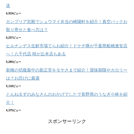
送
6,919ビュー
カンブリア宮殿でシュウマイ弁当の崎陽軒を紹介！真空パックお
取り寄せと食べ方は？
6,237ビュー
ヒルナンデス生鮮市場てらお紹介！ドケチ隊が千葉県船橋激安店
へ！八千代店 咲が丘本店もある
5,285ビュー
新橋の切腹最中の新正堂をモヤさまで紹介！賞味期限やカロリー
は？お詫びに最適
5,118ビュー
とんねるずのみなさんのおかげでしたで長野県のうなぎ小林を紹
介！
4,375ビュー
スポンサーリンク