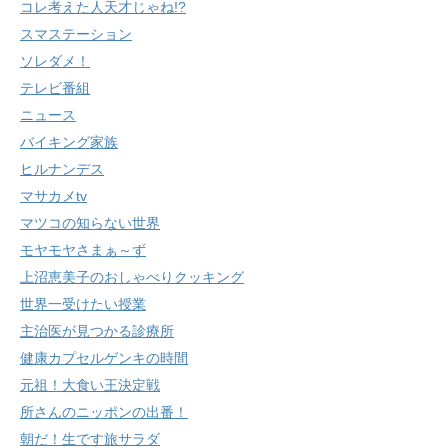
コレ考えた人天才じゃね!?
スマステーション
ソレダメ！
テレビ番組
ニュース
バイキング家族
ヒルナンデス
マサカメtv
マツコの知らない世界
モヤモヤさまぁ～ず
上沼恵美子のおしゃべりクッキング
世界一受けたい授業
主治医が見つかる診療所
健康カプセルゲンキの時間
元祖！大食い王決定戦
所さんのニッポンの出番！
朝だ！生です旅サラダ