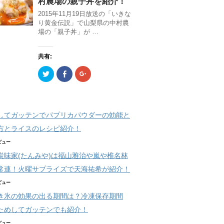
村農場の親子丼を紹介！
t
共
g
)
)
t
有
l
2015年11月19日放送の「いきな
e
(
e
r
新
+
り黄金伝説」で山梨県の中村農
で
し
で
場の「親子丼」が …
共
い
共
有
ウ
有
(
ィ
(
新
ン
新
共有:
し
ド
し
い
ウ
い
ウ
で
ウ
ク
F
ク
ィ
開
ィ
リ
a
リ
ン
き
ン
ッ
c
ッ
ド
ま
ド
ク
e
ク
ウ
す
ウ
し
b
し
で
)
で
て
o
て
開
開
T
o
G
き
き
してガッテンでパプリカパウダーの効能と
w
k
o
ま
ま
i
で
o
す
す
t
共
g
方とライスのレシピ紹介！
)
)
t
有
l
e
(
e
2ビュー
r
新
+
で
し
で
炭味家(たんみや)は福山雅治や嵐や椎名林
共
い
共
有
ウ
有
常連！火曜サプライズで天海祐希が紹介！
(
ィ
(
新
ン
新
し
ド
し
0ビュー
い
ウ
い
ウ
で
ウ
き氷の効果の出る期間は？冷凍保存期間
ィ
開
ィ
ン
き
ン
ためしてガッテンでも紹介！
ド
ま
ド
ウ
す
ウ
で
)
で
1ビュー