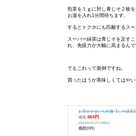
煎茶を１ｇに対し青じそ２枚を
お湯を入れ1分間待ちます。
するとトクホにも匹敵するスー
スーパー緑茶は青じそを足すこ
れ、免疫力が大幅に高まるんで
でもこれって面倒ですね。
買ったほうが美味しくてはやい
お茶のやまいち特製【しそ緑茶
864円
価格:
(2015/6/30 22:21時点)
感想(0件)