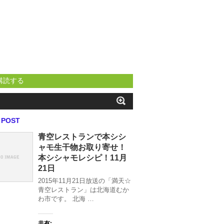
購読する
 POST
青空レストランで本シシ
ャモ生干物お取り寄せ！
本シシャモレシピ！11月
21日
2015年11月21日放送の「満天☆
青空レストラン」は北海道むか
わ市です。 北海 …
共有: