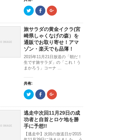
ク
F
ク
リ
a
リ
ッ
c
ッ
ク
e
ク
し
b
し
て
o
て
旅サラダの黄金イクラ(宮
T
o
G
崎県しゃくなげの森）を
w
k
o
i
で
o
通販でお取り寄せ！アマ
t
共
g
t
有
l
ゾン・楽天でも品薄！
e
(
e
r
新
+
2015年11月21日放送の「朝だ！
で
し
で
生です旅サラダ」の「これ！う
共
い
共
有
ウ
有
まかろう」コーナ …
(
ィ
(
新
ン
新
し
ド
し
い
ウ
い
共有:
ウ
で
ウ
ィ
開
ィ
ン
き
ン
ク
F
ク
ド
ま
ド
リ
a
リ
ウ
す
ウ
ッ
c
ッ
で
)
で
ク
e
ク
開
開
し
b
し
き
き
て
o
て
逃走中次回11月29日の成
ま
ま
T
o
G
す
す
功者と自首とロケ地を勝
w
k
o
)
)
i
で
o
手に予想!!
t
共
g
t
有
l
【逃走中】次回の放送日が2015
e
(
e
r
新
+
年11月29日に決まりました。 う