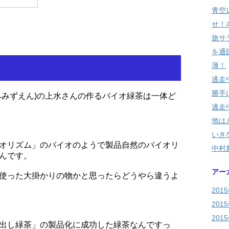
青空
せ！
旅サ
を通
薄！
逃走
勝手に
みみずえん)の上水さんの作るバイオ緑茶は一体ど
逃走
地は
いき
オリズム」のバイオのようで製品自然のバイオリ
中村
んです。
アー
使った大掛かりの物かと思ったらどうやら違うよ
201
201
201
出し緑茶」の製品化に成功した緑茶なんですっ