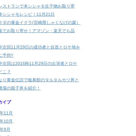
レストランで本シシャモ生干物お取り寄
本シシャモレシピ！11月21日
ラダの黄金イクラ(宮崎県しゃくなげの森）
販でお取り寄せ！アマゾン・楽天でも品
中次回11月29日の成功者と自首とロケ地を
予想!!
中次回は2015秋11月29日の出演者とロケ
どこ？
なり黄金伝説で板鼻館のタルタルカツ丼と
農場の親子丼を紹介！
カイブ
5年11月
5年10月
5年9月