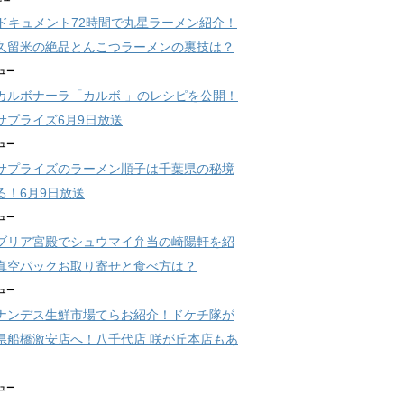
開
開
き
き
Kドキュメント72時間で丸星ラーメン紹介！
ま
ま
す
す
久留米の絶品とんこつラーメンの裏技は？
)
)
ビュー
カルボナーラ「カルボ 」のレシピを公開！
サプライズ6月9日放送
ビュー
サプライズのラーメン順子は千葉県の秘境
る！6月9日放送
ビュー
ブリア宮殿でシュウマイ弁当の崎陽軒を紹
真空パックお取り寄せと食べ方は？
ビュー
ナンデス生鮮市場てらお紹介！ドケチ隊が
県船橋激安店へ！八千代店 咲が丘本店もあ
ビュー