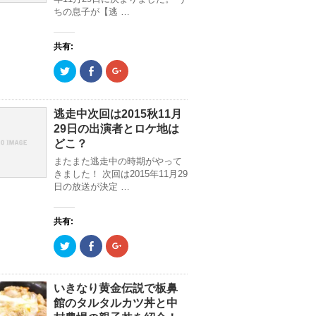
で
し
で
ちの息子が【逃 …
共
い
共
有
ウ
有
(
ィ
(
新
ン
新
共有:
し
ド
し
い
ウ
い
ウ
で
ウ
ク
F
ク
ィ
開
ィ
リ
a
リ
ン
き
ン
ッ
c
ッ
ド
ま
ド
ク
e
ク
ウ
す
ウ
し
b
し
で
)
で
て
o
て
逃走中次回は2015秋11月
開
開
T
o
G
き
き
29日の出演者とロケ地は
w
k
o
ま
ま
i
で
o
す
す
どこ？
t
共
g
)
)
t
有
l
またまた逃走中の時期がやって
e
(
e
r
新
+
きました！ 次回は2015年11月29
で
し
で
日の放送が決定 …
共
い
共
有
ウ
有
(
ィ
(
新
ン
新
共有:
し
ド
し
い
ウ
い
ウ
で
ウ
ク
F
ク
ィ
開
ィ
リ
a
リ
ン
き
ン
ッ
c
ッ
ド
ま
ド
ク
e
ク
ウ
す
ウ
し
b
し
で
)
で
て
o
て
いきなり黄金伝説で板鼻
開
開
T
o
G
き
き
館のタルタルカツ丼と中
w
k
o
ま
ま
i
で
o
す
す