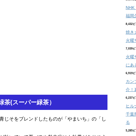
NH
福岡
8,432
焼き
火曜
7,039
火曜
にあ
6,919
カン
介！
6,237
緑茶(スーパー緑茶）
ヒル
千葉
青じそをブレンドしたものが「やまいち」の「し
る
5,285