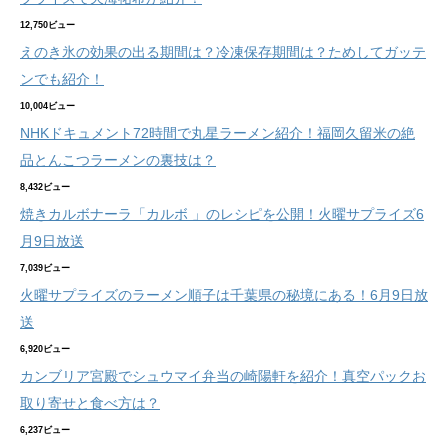
12,750ビュー
えのき氷の効果の出る期間は？冷凍保存期間は？ためしてガッテ
ンでも紹介！
10,004ビュー
NHKドキュメント72時間で丸星ラーメン紹介！福岡久留米の絶
品とんこつラーメンの裏技は？
8,432ビュー
焼きカルボナーラ「カルボ 」のレシピを公開！火曜サプライズ6
月9日放送
7,039ビュー
火曜サプライズのラーメン順子は千葉県の秘境にある！6月9日放
送
6,920ビュー
カンブリア宮殿でシュウマイ弁当の崎陽軒を紹介！真空パックお
取り寄せと食べ方は？
6,237ビュー