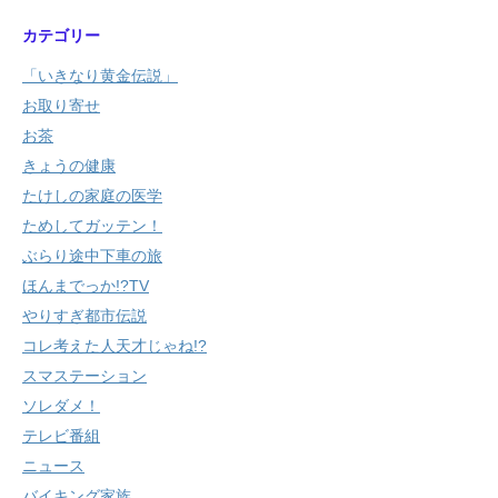
カテゴリー
「いきなり黄金伝説」
お取り寄せ
お茶
きょうの健康
たけしの家庭の医学
ためしてガッテン！
ぶらり途中下車の旅
ほんまでっか!?TV
やりすぎ都市伝説
コレ考えた人天才じゃね!?
スマステーション
ソレダメ！
テレビ番組
ニュース
バイキング家族