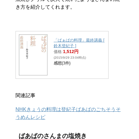
き方を紹介してくれます。
「ばぁばの料理」最終講義 [
鈴木登紀子 ]
1,512円
価格:
(2015/9/29 23:04時点)
感想(3件)
関連記事
NHKきょうの料理は登紀子ばあばのごちそうそ
うめんレシピ
ばあばのさんまの塩焼き