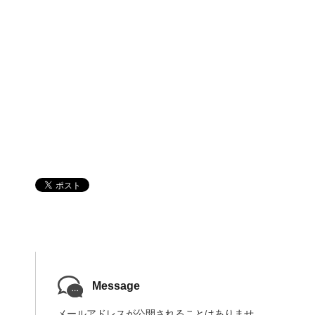
い
ウ
い
ウ
で
ウ
ィ
開
ィ
ン
き
ン
ド
ま
ド
ウ
す
ウ
で
)
で
開
開
き
き
ま
ま
す
す
)
)
Message
メールアドレスが公開されることはありませ