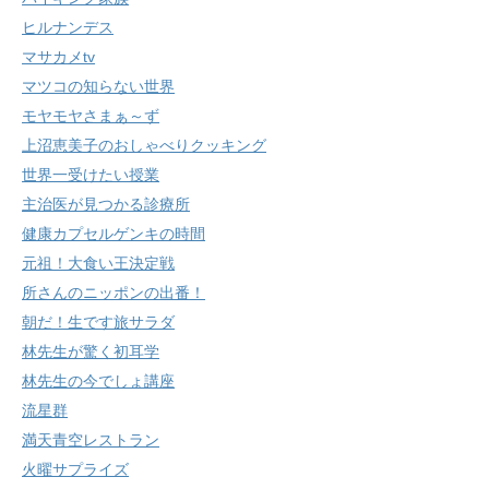
ヒルナンデス
マサカメtv
マツコの知らない世界
モヤモヤさまぁ～ず
上沼恵美子のおしゃべりクッキング
世界一受けたい授業
主治医が見つかる診療所
健康カプセルゲンキの時間
元祖！大食い王決定戦
所さんのニッポンの出番！
朝だ！生です旅サラダ
林先生が驚く初耳学
林先生の今でしょ講座
流星群
満天青空レストラン
火曜サプライズ