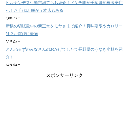
ヒルナンデス生鮮市場てらお紹介！ドケチ隊が千葉県船橋激安店
へ！八千代店 咲が丘本店もある
5,285ビュー
新橋の切腹最中の新正堂をモヤさまで紹介！賞味期限やカロリー
は？お詫びに最適
5,118ビュー
とんねるずのみなさんのおかげでしたで長野県のうなぎ小林を紹
介！
4,375ビュー
スポンサーリンク