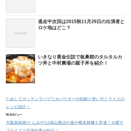
逃走中次回は2015秋11月29日の出演者と
ロケ地はどこ？
いきなり黄金伝説で板鼻館のタルタルカ
ツ丼と中村農場の親子丼を紹介！
ためしてガッテンでパプリカパウダーの効能と使い方とライスの
レシピ紹介！
50,412ビュー
大阪炭味家(たんみや)は福山雅治や嵐や椎名林檎も常連！火曜サ
プライズで天海祐希が紹介！