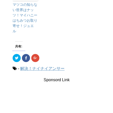
マツコの知らな
い世界はナッ
ツ！マイハニー
はちみつお取り
寄せ！ジュエ
ル
共有:
ク
F
ク
リ
a
リ
ッ
c
ッ
ク
e
ク
-
解決！ナイナイアンサー
し
b
し
て
o
て
T
o
G
w
k
o
Sponsord Link
i
で
o
t
共
g
t
有
l
e
(
e
r
新
+
で
し
で
共
い
共
有
ウ
有
(
ィ
(
新
ン
新
し
ド
し