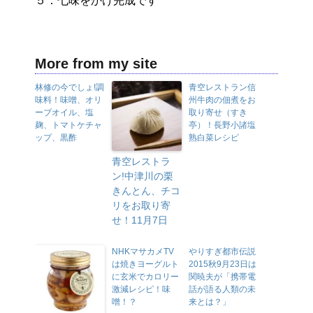
５．七味をかけ完成です
More from my site
林修の今でしょ!調
青空レストラン信
味料！味噌、オリ
州牛肉の佃煮をお
ーブオイル、塩
取り寄せ（すき
麹、トマトケチャ
亭）！長野小諸塩
ップ、黒酢
熟白菜レシピ
青空レストラ
ン!中津川の栗
きんとん、チコ
リをお取り寄
せ！11月7日
NHKマサカメTV
やりすぎ都市伝説
は焼きヨーグルト
2015秋9月23日は
に玄米でカロリー
関暁夫が「携帯電
激減レシピ！味
話が語る人類の未
噌！？
来とは？」